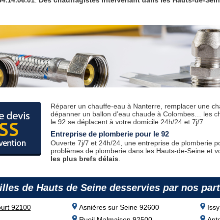
4.14.06.01
.
Des chauffagistes intervenant dans les Hauts-de-Sein
Réparer un chauffe-eau à Nanterre, remplacer une ch
dépanner un ballon d’eau chaude à Colombes… les cha
le 92 se déplacent à votre domicile 24h/24 et 7j/7.
Entreprise de plomberie pour le 92
Ouverte 7j/7 et 24h/24, une entreprise de plomberie p
problèmes de plomberie dans les Hauts-de-Seine et 
les plus brefs délais
.
illes de Hauts de Seine
desservies par nos par
ourt 92100
Asnières sur Seine 92600
Iss
Rueil Malmaison 92500
Ant