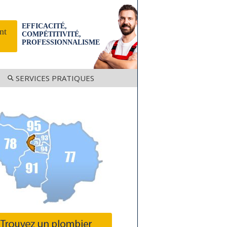
EFFICACITÉ,
nt
COMPÉTITIVITÉ,
PROFESSIONNALISME
SERVICES PRATIQUES
92
Assainissement
s 93
Débouchage Canalisation
Dégorgement fosse septique
Installation pompe de relevage
Recherche de fuite d'eau