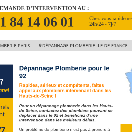
EMANDE D’INTERVENTION AU :
1 84 14 06 01
Chez vous rapideme
24h/24 - 7j/7
MBERIE PARIS
DÉPANNAGE PLOMBERIE ILE DE FRANCE
5006
75011
Paris 75
75016
Hauts de Seine 
5007
75012
Seine et Marne 77
75017
Seine Saint Deni
Dépannage Plomberie pour le
5008
75013
Yvelines 78
75018
Val de Marne 94
92
5009
75014
Essonne 91
75019
Val d'Oise 95
Rapides, sérieux et compétents, faites
5010
75015
75020
appel aux plombiers intervenant dans les
Hauts-de-Seine !
Pour un dépannage plomberie dans les Hauts-
de-Seine, contactez des plombiers pouvant se
déplacer dans le 92 et bénéficiez d’une
intervention dans les meilleurs délais.
Un problème de plomberie n’est pas à prendre à