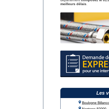
département
composez le 01.8
meilleurs délais
.
Les v
Boulogne Billanc
Nanterre 92000