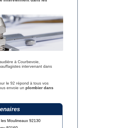
e interviennent dans les
audière à Courbevoie,
uffagistes intervenant dans
our le 92 répond à tous vos
vous envoie un
plombier dans
tenaires
y les Moulineaux 92130
ony 92160