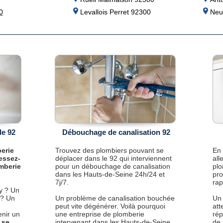
0
Levallois Perret 92300
Neui
le 92
Débouchage de canalisation 92
erie
Trouvez des plombiers pouvant se
En 
essez-
déplacer dans le 92 qui interviennent
all
mberie
pour un débouchage de canalisation
plo
dans les Hauts-de-Seine 24h/24 et
pro
7j/7.
rap
y ? Un
 ? Un
Un problème de canalisation bouchée
Un 
peut vite dégénérer. Voilà pourquoi
att
enir un
une entreprise de plomberie
rép
 se
intervenant dans les Hauts-de-Seine,
de 