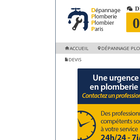
D
0
ACCUEIL
DÉPANNAGE PLO
75001
7
DEVIS
75002
7
75003
7
75004
7
75005
7